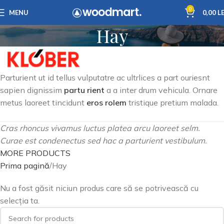
0
MENU
0,00
LE
Hay
Parturient ut id tellus vulputatre ac ultrlices a part ouriesnt
sapien dignissim
partu rient
a a inter drum vehicula. Ornare
metus laoreet tincidunt
eros rolem
tristique pretium malada.
Cras rhoncus vivamus luctus platea arcu laoreet selm.
Curae est condenectus sed hac a parturient vestibulum.
MORE PRODUCTS
Prima pagină
Hay
Nu a fost găsit niciun produs care să se potrivească cu
selecția ta.