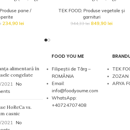
Produse pane /
TEK FOOD
,
Produse vegetale și
perite
garnituri
234,90
lei
849,90
lei
i
944,33
lei
FOOD YOU ME
BRANDU
anța alimentară în
Filipeștii de Târg –
TEK FO
sele congelate
ROMÂNIA
ZOZAN
Email:
ARYA F
/2021
No
info@foodyoume.com
ents
WhatsApp:
+40724707408
se HoReCa vs.
m casnic
/2021
No
ents