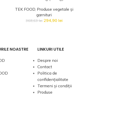
TEK FOOD
,
Produse vegetale și
TEK FO
garnituri
59,
294,90
lei
368,63
lei
RILE NOASTRE
LINKURI UTILE
OD
Despre noi
Contact
OOD
Politica de
confidențialitate
Termeni și condiții
Produse