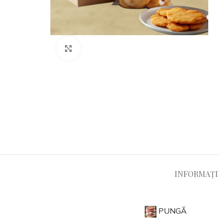
Click to enlarge
PRODUCT
Shaorma
INFORMAȚI
Hamburger Pui
HOT
Sniţel Pui Format
PUNGĂ
Piept de Pui Crispy