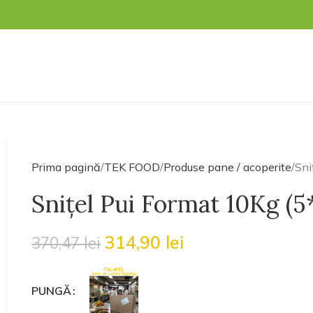
Prima pagină
TEK FOOD
Produse pane / acoperite
Sni
Sniţel Pui Format 10Kg (
314,90
lei
370,47
lei
PUNGĂ