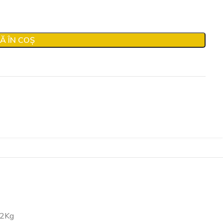
Ă ÎN COȘ
×2Kg