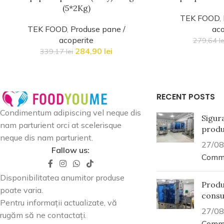
(5*2Kg)
TEK FOOD
,
TEK FOOD
,
Produse pane /
aco
acoperite
279,64
le
284,90
lei
339,17
lei
RECENT POSTS
Condimentum adipiscing vel neque dis
Sigur
nam parturient orci at scelerisque
produ
neque dis nam parturient.
27/08
Fallow us:
Comm
Disponibilitatea anumitor produse
Produ
poate varia.
consu
Pentru informații actualizate, vă
27/08
rugăm să ne contactați.
Comm