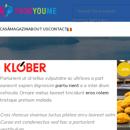
SELECT CATEGORY
CASĂ
MAGAZIN
ABOUT US
CONTACT
-16%
Parturient ut id tellus vulputatre ac ultrlices a part
ouriesnt sapien dignissim
partu rient
a a inter drum
vehicula. Ornare metus laoreet tincidunt
eros rolem
tristique pretium malada.
Cras rhoncus vivamus luctus platea arcu laoreet selm.
Curae est condenectus sed hac a parturient
vestibulum.