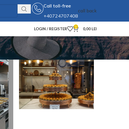
Call toll-free
call back
+40724707408
0
LOGIN / REGISTER
0,00
LEI