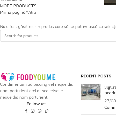
MORE PRODUCTS
Prima pagină
Vitra
Nu a fost găsit niciun produs care să se potrivească cu selecți
PRODUCT
Shaorma
RECENT POSTS
Hamburger Pui
HOT
Condimentum adipiscing vel neque dis
Sniţel Pui Format
Sigur
nam parturient orci at scelerisque
produ
Piept de Pui Crispy
neque dis nam parturient.
27/08
Pui SHANGHAI
Fallow us:
Comm
FALAFEL