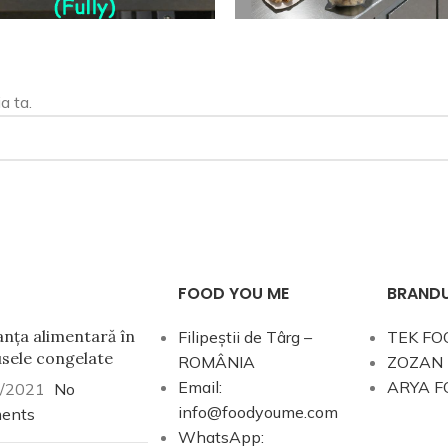
a ta.
FOOD YOU ME
BRANDU
anța alimentară în
Filipeștii de Târg –
TEK FO
sele congelate
ROMÂNIA
ZOZAN
Email:
ARYA F
/2021
No
info@foodyoume.com
ents
WhatsApp: