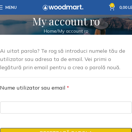
0
MENU
0,00
LE
My account ro
Home
My account ro
Ai uitat parola? Te rog să introduci numele tău de
utilizator sau adresa ta de email. Vei primi o
legătură prin email pentru a crea o parolă nouă.
Nume utilizator sau email
*